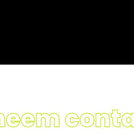
Onze o
em contac