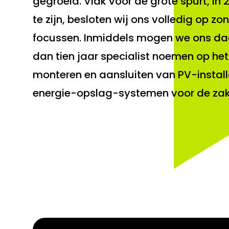
gegroeid. Vlak voor de grote spurt, in
te zijn, besloten wij ons volledig op z
focussen. Inmiddels mogen we ons d
dan tien jaar specialist noemen op he
monteren en aansluiten van PV-install
energie-opslag-systemen voor de zake