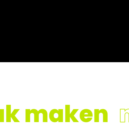
k maken
ne