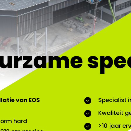
urzame spec
llatie van EOS
Specialist 
Kwaliteit 
norm hard
>10 jaar er