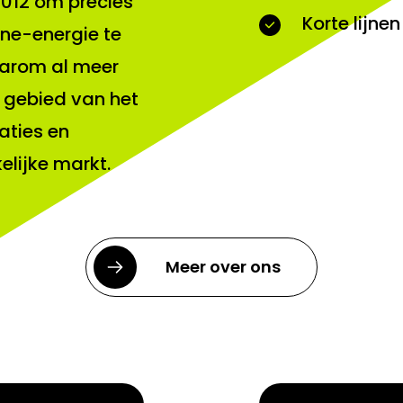
 2012 om precies
Korte lijnen
onne-energie te
aarom al meer
t gebied van het
aties en
lijke markt.
Meer over ons