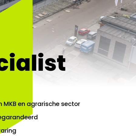
ialist
in MKB en agrarische sector
gegarandeerd
varing