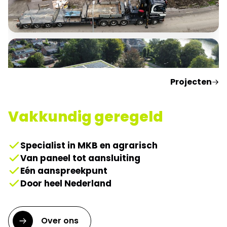
Installatie 9MWh EOS
Projecten
Vakkundig geregeld
Specialist in MKB en agrarisch
Van paneel tot aansluiting
Eén aanspreekpunt
Montage 324 panelen op
Door heel Nederland
gemeentehuis
Over ons